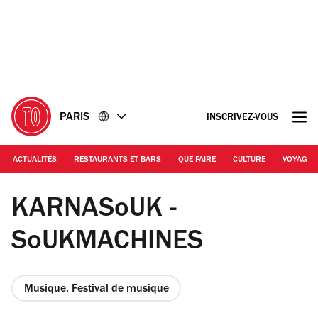
Accéder
Accéder
au
au
contenu
pied
de
page
PARIS
INSCRIVEZ-VOUS
ACTUALITÉS
RESTAURANTS ET BARS
QUE FAIRE
CULTURE
VOYAGE
© Luc de Lagontrie / Soukmachines
KARNASoUK -
SoUKMACHINES
Musique, Festival de musique