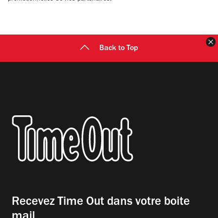
F
Back to Top
Recevez Time Out dans votre boite
mail