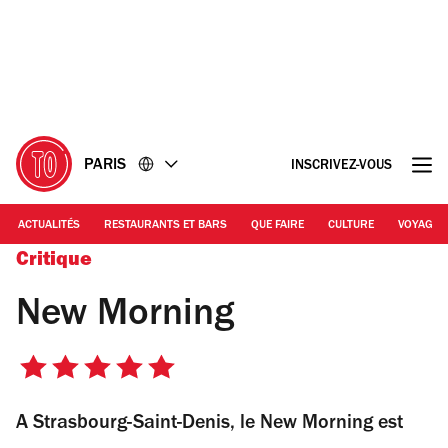
Accéder
Accéder
au
au
contenu
pied
de
page
PARIS
INSCRIVEZ-VOUS
ACTUALITÉS
RESTAURANTS ET BARS
QUE FAIRE
CULTURE
VOYAGE
Critique
New Morning
5
sur
A Strasbourg-Saint-Denis, le New Morning est
5
étoiles