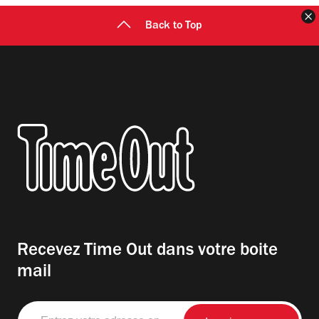
F
Back to Top
Recevez Time Out dans votre boite
mail
Entrez