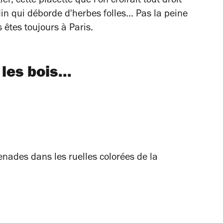
er, cette placette que l'on croirait tout droit
din qui déborde d'herbes folles... Pas la peine
 êtes toujours à Paris.
es bois...
nades dans les ruelles colorées de la