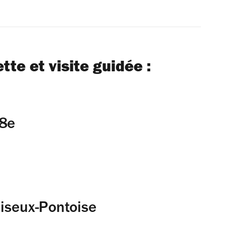
ette et visite guidée :
18e
uiseux-Pontoise