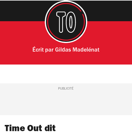
Écrit par
Gildas Madelénat
PUBLICITÉ
Time Out dit