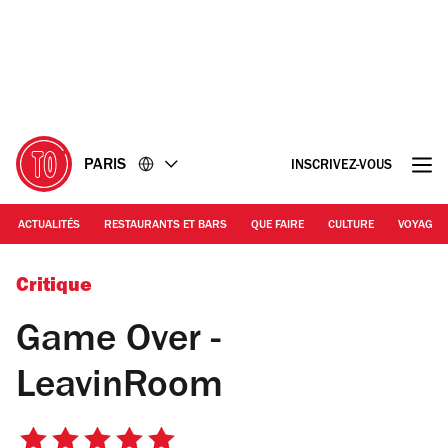
Accéder
Accéder
au
au
contenu
pied
de
page
PARIS
INSCRIVEZ-VOUS
ACTUALITÉS
RESTAURANTS ET BARS
QUE FAIRE
CULTURE
VOYAGE
© LeavinRoom - Game Over
Critique
Game Over -
LeavinRoom
5