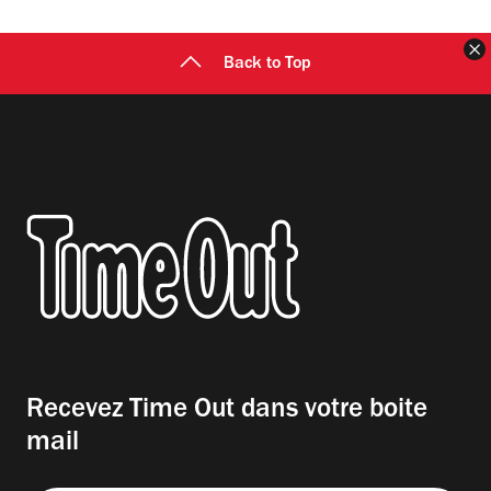
F
Back to Top
Recevez Time Out dans votre boite
mail