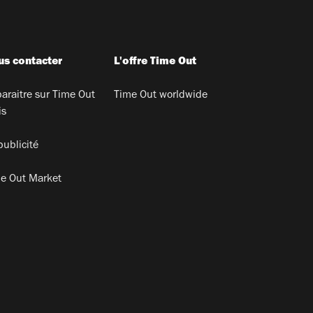
s contacter
L'offre Time Out
araitre sur Time Out
Time Out worldwide
is
publicité
e Out Market