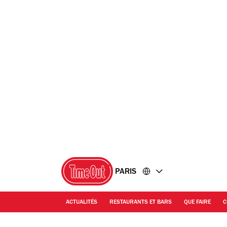
Accéder
Accéder
au
au
contenu
pied
de
page
PARIS
ACTUALITÉS
RESTAURANTS ET BARS
QUE FAIRE
C