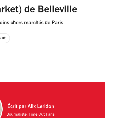
ket) de Belleville
 moins chers marchés de Paris
ourt
Écrit par
Alix Leridon
Journaliste, Time Out Paris