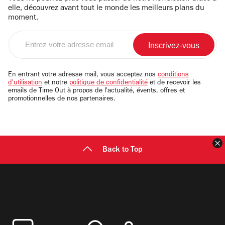
elle, découvrez avant tout le monde les meilleurs plans du
moment.
Entrez
votre
adresse
email
En entrant votre adresse mail, vous acceptez nos
conditions
d'utilisation
et notre
politique de confidentialité
et de recevoir les
emails de Time Out à propos de l'actualité, évents, offres et
promotionnelles de nos partenaires.
F
Back to Top