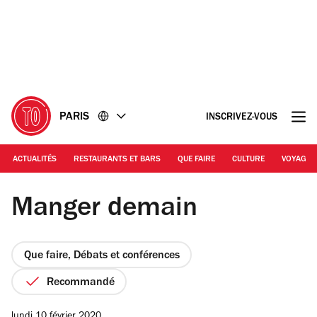
Accéder
Accéder
au
au
contenu
pied
de
page
PARIS
INSCRIVEZ-VOUS
ACTUALITÉS
RESTAURANTS ET BARS
QUE FAIRE
CULTURE
VOYAGE
© Maif Social Club
Manger demain
Que faire, Débats et conférences
Recommandé