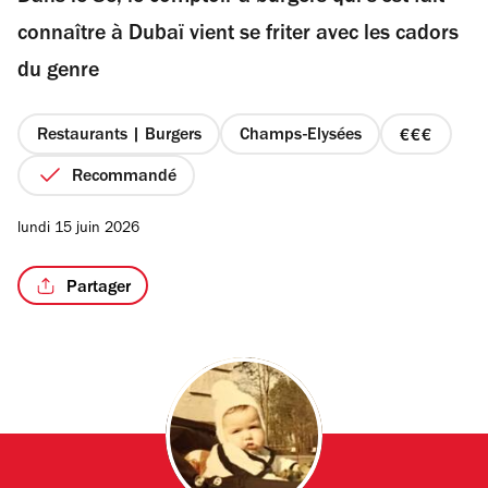
étoiles
connaître à Dubaï vient se friter avec les cadors
du genre
/3
Restaurants | Burgers
Champs-Elysées
prix
3
Recommandé
sur
4
lundi 15 juin 2026
Partager