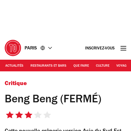
Accéder
Accéder
au
au
contenu
pied
de
page
PARIS
INSCRIVEZ-VOUS
ACTUALITÉS
RESTAURANTS ET BARS
QUE FAIRE
CULTURE
VOYAGE
Beng Beng
Critique
Beng Beng (FERMÉ)
3
sur