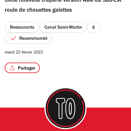
Cette nouvelle crêperie version Asie du Sud-Est
5
étoiles
roule de chouettes galettes
Restaurants
Canal Saint-Martin
prix
1
Recommandé
sur
4
mardi 22 février 2022
Partager