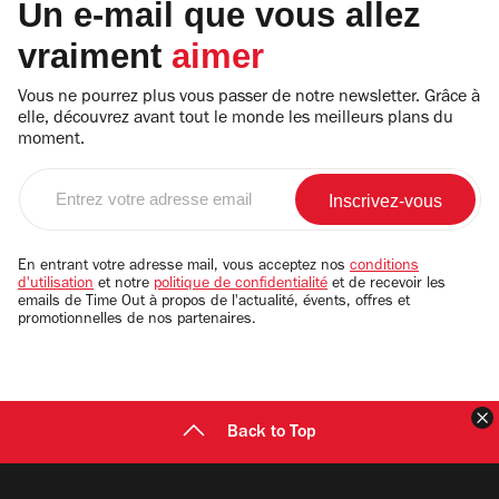
Un e-mail que vous allez
vraiment
aimer
Vous ne pourrez plus vous passer de notre newsletter. Grâce à
elle, découvrez avant tout le monde les meilleurs plans du
moment.
Entrez
votre
adresse
email
En entrant votre adresse mail, vous acceptez nos
conditions
d'utilisation
et notre
politique de confidentialité
et de recevoir les
emails de Time Out à propos de l'actualité, évents, offres et
promotionnelles de nos partenaires.
F
Back to Top