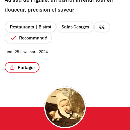
Au sud de Pigalle, un bistrot inventif tout en
5
étoiles
douceur, précision et saveur
Restaurants | Bistrot
Saint-Georges
prix
2
Recommandé
sur
4
lundi 25 novembre 2024
Partager