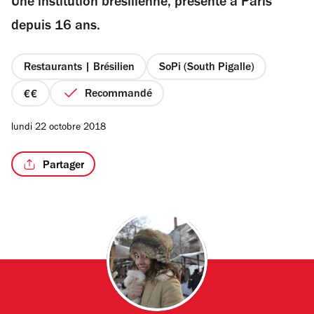
Une institution brésilienne, présente à Paris
5
étoiles
depuis 16 ans.
Restaurants | Brésilien
SoPi (South Pigalle)
/2
Recommandé
prix
2
lundi 22 octobre 2018
sur
4
Partager