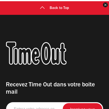
F
Back to Top
Recevez Time Out dans votre boite
mail
Entrez