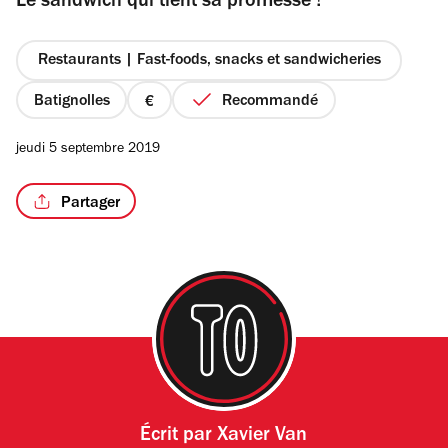
Le sandwich qui tient sa promesse !
5
étoiles
Restaurants | Fast-foods, snacks et sandwicheries
Batignolles
Recommandé
prix
1
jeudi 5 septembre 2019
sur
4
Partager
Écrit par
Xavier Van