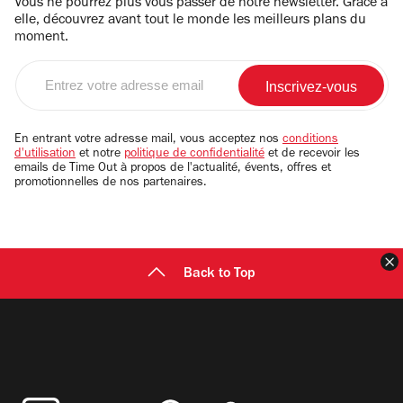
Vous ne pourrez plus vous passer de notre newsletter. Grâce à
elle, découvrez avant tout le monde les meilleurs plans du
moment.
Entrez
votre
adresse
email
En entrant votre adresse mail, vous acceptez nos
conditions
d'utilisation
et notre
politique de confidentialité
et de recevoir les
emails de Time Out à propos de l'actualité, évents, offres et
promotionnelles de nos partenaires.
F
Back to Top