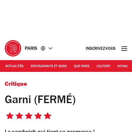
Accéder
Accéder
au
au
contenu
pied
de
page
PARIS
INSCRIVEZ-VOUS
ACTUALITÉS
RESTAURANTS ET BARS
QUE FAIRE
CULTURE
VOYAGE
© Garni
Critique
Garni (FERMÉ)
5
sur