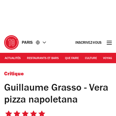
Accéder
Accéder
au
au
contenu
pied
de
page
PARIS
INSCRIVEZ-VOUS
ACTUALITÉS
RESTAURANTS ET BARS
QUE FAIRE
CULTURE
VOYAGE
© Guillaume Grasso - Vera pizza napoletana
Critique
Guillaume Grasso - Vera
pizza napoletana
5