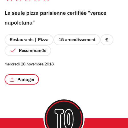
sur
La seule pizza parisienne certifiée "verace
5
étoiles
napoletana"
Restaurants | Pizza
15 arrondissement
prix
1
Recommandé
sur
4
mercredi 28 novembre 2018
Partager