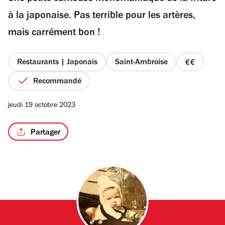
étoiles
à la japonaise. Pas terrible pour les artères,
mais carrément bon !
/2
Restaurants | Japonais
Saint-Ambroise
prix
2
Recommandé
sur
4
jeudi 19 octobre 2023
Partager