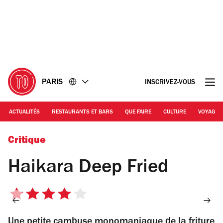
Accéder
Accéder
au
au
contenu
pied
de
page
PARIS
INSCRIVEZ-VOUS
ACTUALITÉS
RESTAURANTS ET BARS
QUE FAIRE
CULTURE
VOYAGE
© Haikara Deep Fried
Critique
Haikara Deep Fried
4
sur
Une petite cambuse monomaniaque de la friture
5