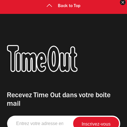
F
Back to Top
Recevez Time Out dans votre boite
mail
Entrez
votre