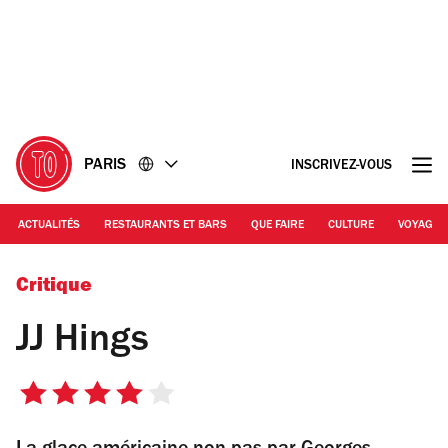
Accéder
Accéder
au
au
contenu
pied
de
page
PARIS
INSCRIVEZ-VOUS
ACTUALITÉS
RESTAURANTS ET BARS
QUE FAIRE
CULTURE
VOYAGE
© JJ Hings
Critique
JJ Hings
4
sur