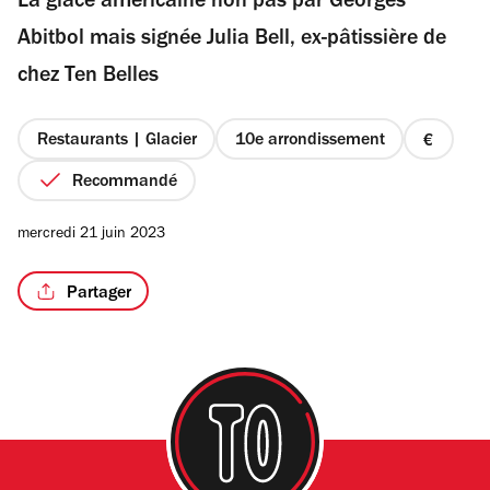
La glace américaine non pas par Georges
5
étoiles
Abitbol mais signée Julia Bell, ex-pâtissière de
chez Ten Belles
Restaurants | Glacier
10e arrondissement
prix
1
Recommandé
sur
4
mercredi 21 juin 2023
Partager