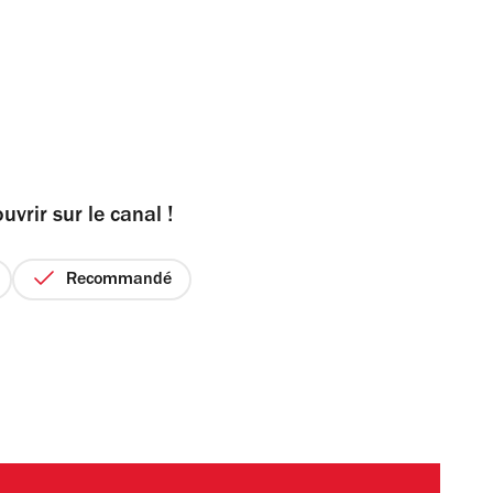
uvrir sur le canal !
Recommandé
ix
r