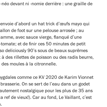
s
-néo
devant ni
-nomie
derrière : une graille de
s’envoie d’abord un hat trick d’œufs mayo qui
ballon de foot sur une pelouse arrosée ; au
flamme, avec sauce vierge, flanqué d’une
tomate; et de finir ces 50 minutes de petit
so deliciously 90’s
sous de beaux suprêmes
 à des rillettes de poisson ou des radis beurre,
 des moules à la citronnelle.
 amygdales comme ce KV 2020 de Karim Vionnet
e brasserie. On se sert de l’eau dans un godet
 hautement nostalgique pour les plus de 35 ans
 la ref de vieux!). Car au fond, Le Vaillant, c’est
.