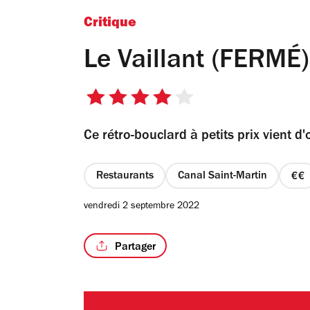
Critique
Le Vaillant (FERMÉ)
4
sur
Ce rétro-bouclard à petits prix vient d'o
5
étoiles
Restaurants
Canal Saint-Martin
pr
2
vendredi 2 septembre 2022
su
4
Partager