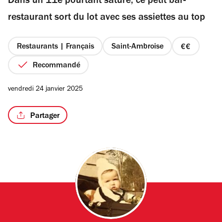
Dans un 11e pourtant saturé, ce petit bar-
5
étoiles
restaurant sort du lot avec ses assiettes au top
Restaurants | Français
Saint-Ambroise
prix
2
Recommandé
sur
4
vendredi 24 janvier 2025
Partager