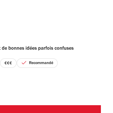
t de bonnes idées parfois confuses
Recommandé
prix
3
sur
4