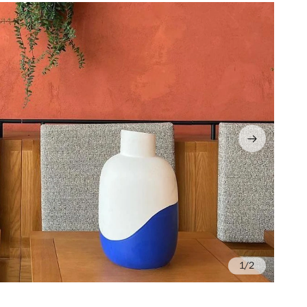
/2
©A