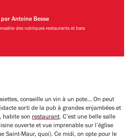
t par
Antoine Besse
nsable des rubriques restaurants et bars
assiettes, conseille un vin à un pote… On peut
idacte sorti de la pub à grandes enjambées et
, habite son
restaurant
. C’est une belle salle
uisine ouverte et vue imprenable sur l’église
ue Saint-Maur, quoi). Ce midi, on opte pour le