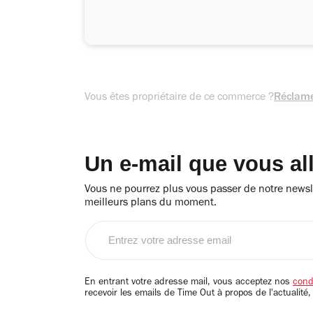
Vous êtes propriétaire de ce commerce ?
Réclame
Un e-mail que vous al
Vous ne pourrez plus vous passer de notre newsle
meilleurs plans du moment.
Entrez
votre
adresse
email
En entrant votre adresse mail, vous acceptez nos
condi
recevoir les emails de Time Out à propos de l'actualité,