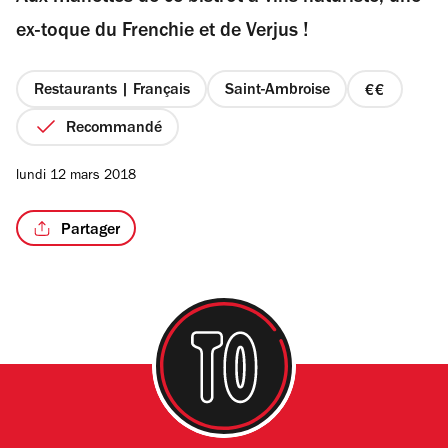
étoiles
ex-toque du Frenchie et de Verjus !
Restaurants | Français
Saint-Ambroise
prix
/6
2
Recommandé
sur
4
lundi 12 mars 2018
Partager