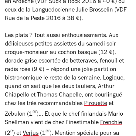
en Ardèche (
VDF Suck a Rock 2016
à 40 €) ou
ceux de la Languedocienne Julie Brosselin (
VDF
Rue de la Peste
2016 à 38 €).
Les plats ? Tout aussi enthousiasmants. Aux
délicieuses petites assiettes du samedi soir –
croque-monsieur au cochon basque (12 €),
dorade grise escortée de betteraves, fenouil et
radis rose (9 €) – répond une jolie partition
bistronomique le reste de la semaine. Logique,
quand on sait que les deux tauliers, Arthur
Chiapello et Thomas Chapelle, ont bourlingué
chez les très recommandables
Pirouette
et
er
Zébulon (1
)... Et que le chef finlandais Marlo
Snellman vient de chez l’inestimable
Frenchie
e
er
(2
) et
Verjus
(
1
). Mention spéciale pour sa