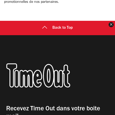
promotionnelles de nos partenaires.
F
Back to Top
Recevez Time Out dans votre boite