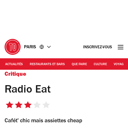
Accéder
Accéder
au
au
contenu
pied
de
page
PARIS
INSCRIVEZ-VOUS
ACTUALITÉS
RESTAURANTS ET BARS
QUE FAIRE
CULTURE
VOYAGE
Critique
Radio Eat
3
sur
Cafét' chic mais assiettes cheap
5
étoiles