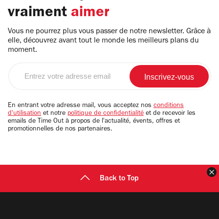
vraiment
aimer
Vous ne pourrez plus vous passer de notre newsletter. Grâce à
elle, découvrez avant tout le monde les meilleurs plans du
moment.
Entrez
votre
adresse
email
En entrant votre adresse mail, vous acceptez nos
conditions
d'utilisation
et notre
politique de confidentialité
et de recevoir les
emails de Time Out à propos de l'actualité, évents, offres et
promotionnelles de nos partenaires.
F
Back to Top