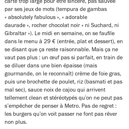
carte trop large pour être sincère, pas sauvée
par ses jeux de mots (tempura de gambas
«
absolutely fabulous
», «
adorable
daurade
», rocher chocolat noir «
ni Suchard, ni
Gibraltar
»). Le midi en semaine, on se faufile
dans le menu à 29 € (entrée, plat et dessert), en
se disant que ça reste raisonnable. Mais ça ne
vaut pas plus : un œuf pas si parfait, en train de
se diluer dans une bien épaisse (mais
gourmande, on le reconnaît) crème de foie gras,
puis une brochette de poulet, riz (basmati et pas
mal sec), sauce noix de cajou qui arrivent
tellement clean et stéréotypés qu’on ne peut pas
s’empêcher de penser à Metro. Pas de regret :
les burgers qu’on voit passer ne font pas rêver
non plus.