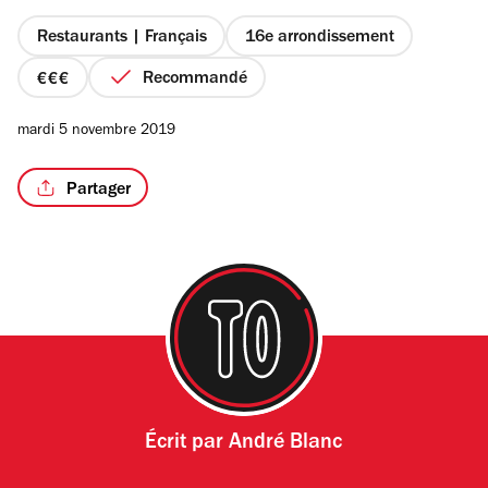
Restaurants | Français
16e arrondissement
Recommandé
prix
3
mardi 5 novembre 2019
sur
4
Partager
Écrit par
André Blanc