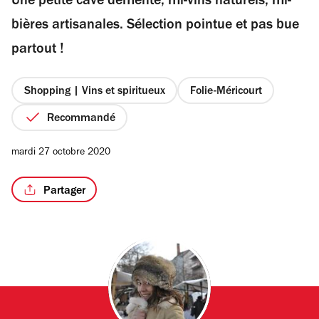
Une petite cave démente, mi-vins naturels, mi-
5
étoiles
bières artisanales. Sélection pointue et pas bue
partout !
Shopping | Vins et spiritueux
Folie-Méricourt
Recommandé
mardi 27 octobre 2020
Partager