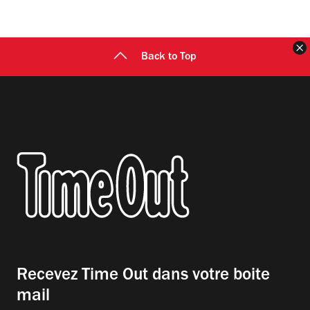
F
Back to Top
Recevez Time Out dans votre boite
mail