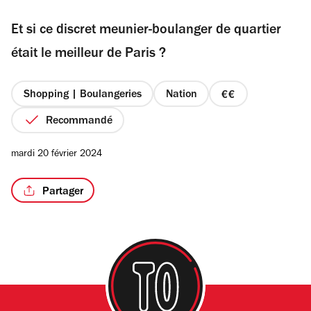
sur
Et si ce discret meunier-boulanger de quartier
5
étoiles
était le meilleur de Paris ?
/2
Shopping | Boulangeries
Nation
prix
2
Recommandé
sur
4
mardi 20 février 2024
Partager