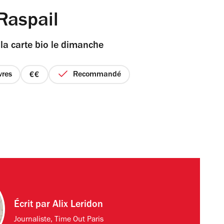
Raspail
 la carte bio le dimanche
vres
Recommandé
prix
2
sur
4
Écrit par
Alix Leridon
Journaliste, Time Out Paris