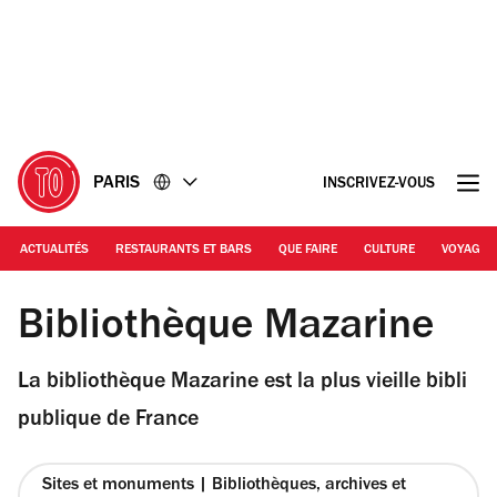
Accéder
Accéder
au
au
contenu
pied
de
page
PARIS
INSCRIVEZ-VOUS
ACTUALITÉS
RESTAURANTS ET BARS
QUE FAIRE
CULTURE
VOYAGE
© Marie-Lan Nguyen
Bibliothèque Mazarine
La bibliothèque Mazarine est la plus vieille bibli
publique de France
Sites et monuments | Bibliothèques, archives et