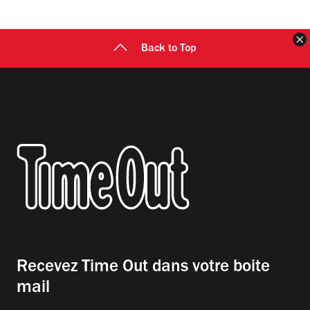
F
Back to Top
Recevez Time Out dans votre boite
mail