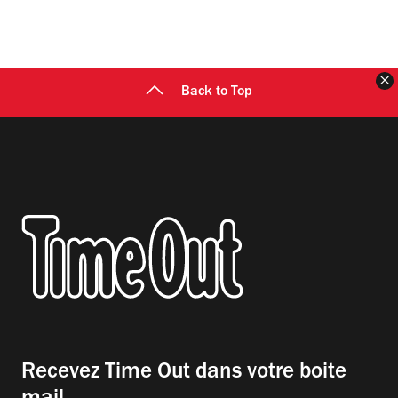
F
Back to Top
Recevez Time Out dans votre boite