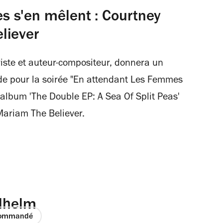
 s'en mêlent : Courtney
liever
riste et auteur-compositeur, donnera un
de pour la soirée "En attendant Les Femmes
 album 'The Double EP: A Sea Of Split Peas'
Mariam The Believer.
llhelm
ommandé