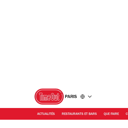
Accéder
Accéder
au
au
contenu
pied
de
page
PARIS
ACTUALITÉS
RESTAURANTS ET BARS
QUE FAIRE
C