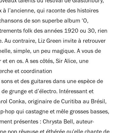
veaux talents du festival de Glastonbury,
 à l’ancienne, qui raconte des histoires
 chansons de son superbe album ‘O,
istrements folk des années 1920 ou 30, rien
. Au contraire, Liz Green invite à retrouver
nelle, simple, un peu magique. A vous de
et en os. A ses côtés, Sir Alice, une
erche et coordination
 sons et des guitares dans une espèce de
de grunge et d’électro. Intéressant et
ol Conka, originaire de Curitiba au Brésil,
p-hop qui castagne et mêle grosses basses,
ment présentes : Chrysta Bell, auteur-
ne pop rêveuse et éthérée qu'elle chante de