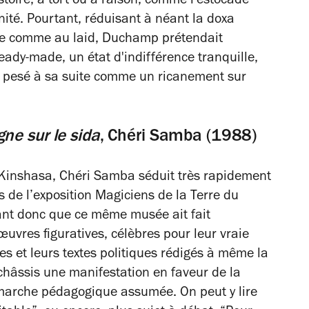
istoire, à tort ou à raison, comme l'estocade
nité. Pourtant, réduisant à néant la doxa
ime comme au laid, Duchamp prétendait
eady-made, un état d'indifférence tranquille,
ra pesé à sa suite comme un ricanement sur
ne sur le sida
, Chéri Samba (1988)
e Kinshasa, Chéri Samba séduit très rapidement
ns de l’exposition Magiciens de la Terre du
nt donc que ce même musée ait fait
œuvres figuratives, célèbres pour leur vraie
es et leurs textes politiques rédigés à même la
 châssis une manifestation en faveur de la
marche pédagogique assumée. On peut y lire