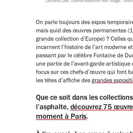
Laurans/Dist. GrandPalaisRmn Réf. image : 4N97
On parle toujours des expos temporaire
mais quid des œuvres permanentes (
1
grande collection d’Europe) ?
Celles qu
incarnent l’histoire de l’art moderne 
passant par le célèbre
Fontaine
de Du
une partie de l’avant-garde artistique d
focus sur ces chefs-d’œuvre qui font b
les têtes d’affiche des
grandes exposit
Que ce soit dans les collectio
l’asphalte,
découvrez 75 œuvres
moment à Paris
.