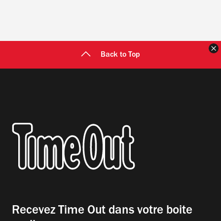
F
Back to Top
Recevez Time Out dans votre boite