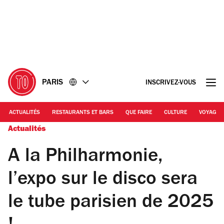
Accéder
Accéder
au
au
contenu
pied
de
page
PARIS
INSCRIVEZ-VOUS
ACTUALITÉS
RESTAURANTS ET BARS
QUE FAIRE
CULTURE
VOYAGE
Actualités
A la Philharmonie,
l’expo sur le disco sera
le tube parisien de 2025