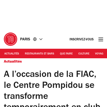
Accéder
Accéder
au
au
contenu
pied
de
page
PARIS
INSCRIVEZ-VOUS
ACTUALITÉS
RESTAURANTS ET BARS
QUE FAIRE
CULTURE
VOYAGE
Actualités
A l’occasion de la FIAC,
le Centre Pompidou se
transforme