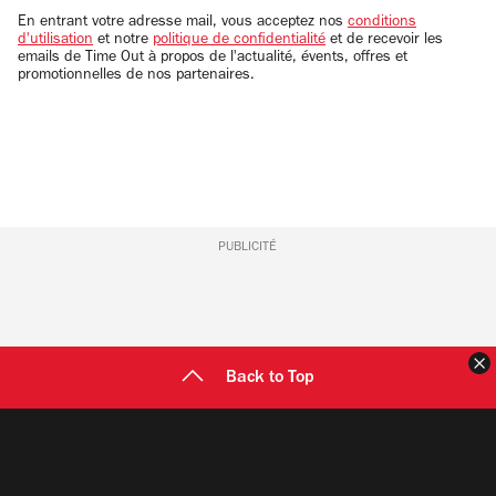
email
En entrant votre adresse mail, vous acceptez nos
conditions
d'utilisation
et notre
politique de confidentialité
et de recevoir les
emails de Time Out à propos de l'actualité, évents, offres et
promotionnelles de nos partenaires.
PUBLICITÉ
F
Back to Top