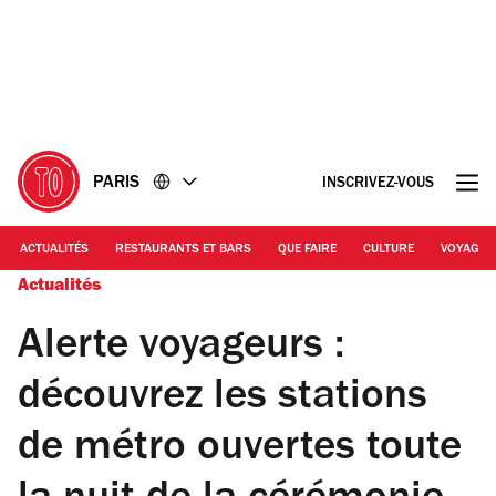
Accéder
Accéder
au
au
contenu
pied
de
page
PARIS
INSCRIVEZ-VOUS
ACTUALITÉS
RESTAURANTS ET BARS
QUE FAIRE
CULTURE
VOYAGE
Actualités
Alerte voyageurs :
découvrez les stations
de métro ouvertes toute