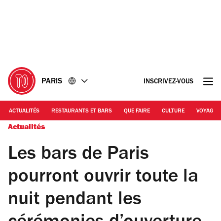
Accéder
Accéder
au
au
contenu
pied
de
page
PARIS
INSCRIVEZ-VOUS
ACTUALITÉS
RESTAURANTS ET BARS
QUE FAIRE
CULTURE
VOYAGE
Actualités
Les bars de Paris
pourront ouvrir toute la
nuit pendant les