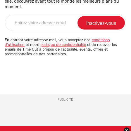
elle, découvrez avant tout le monde les meilleurs plans du
moment.
Entrez
votre
adresse
email
En entrant votre adresse mail, vous acceptez nos
conditions
d'utilisation
et notre
politique de confidentialité
et de recevoir les
emails de Time Out à propos de l'actualité, évents, offres et
promotionnelles de nos partenaires.
PUBLICITÉ
F