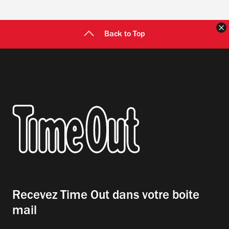
F
Back to Top
Recevez Time Out dans votre boite
mail