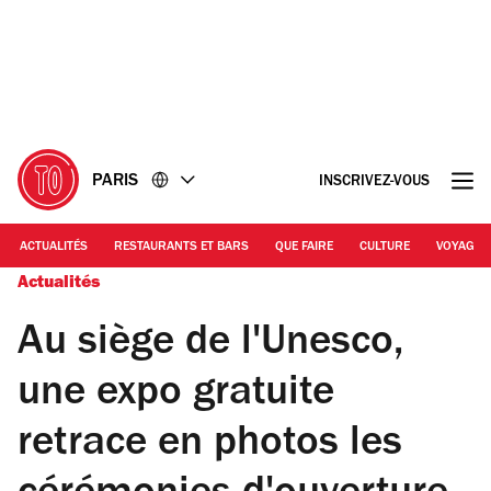
Accéder
Accéder
au
au
contenu
pied
de
page
PARIS
INSCRIVEZ-VOUS
ACTUALITÉS
RESTAURANTS ET BARS
QUE FAIRE
CULTURE
VOYAGE
Actualités
Au siège de l'Unesco,
une expo gratuite
retrace en photos les