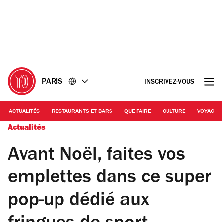
Accéder
Accéder
au
au
contenu
pied
de
page
PARIS
INSCRIVEZ-VOUS
ACTUALITÉS
RESTAURANTS ET BARS
QUE FAIRE
CULTURE
VOYAGE
Actualités
Avant Noël, faites vos
emplettes dans ce super
pop-up dédié aux