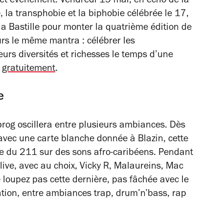
cet événement. Vendredi 15 mai, en écho de la
la transphobie et la biphobie célébrée le 17,
la Bastille pour monter la quatrième édition de
rs le même mantra : célébrer les
rs diversités et richesses le temps d’une
e
gratuitement
.
e
 prog oscillera entre plusieurs ambiances. Dès
avec une carte blanche donnée à Blazin, cette
ste du 211 sur des sons afro-caribéens. Pendant
live, avec au choix, Vicky R, Malaureins, Mac
e loupez pas cette dernière, pas fâchée avec le
tation, entre ambiances trap, drum’n’bass, rap