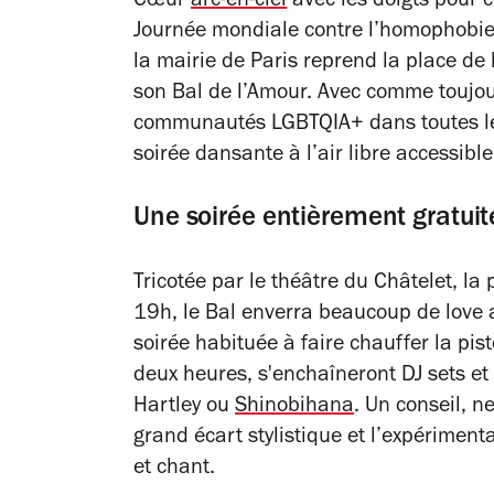
Cœur
arc-en-ciel
avec les doigts pour 
Journée mondiale contre l’homophobie, 
la mairie de Paris reprend la place de 
son Bal de l’Amour. Avec comme toujou
communautés LGBTQIA+ dans toutes leu
soirée dansante à l’air libre accessibl
Une soirée entièrement gratuit
Tricotée par le théâtre du Châtelet, la
19h, le Bal enverra beaucoup de love 
soirée habituée à faire chauffer la pi
deux heures, s'enchaîneront DJ sets et 
Hartley ou
Shinobihana
. Un conseil, n
grand écart stylistique et l’expérimen
et chant.