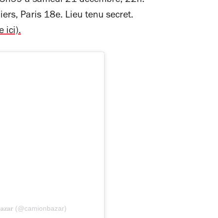
23h59 à samedi 21 décembre, 22h.
iers, Paris 18e. Lieu tenu secret.
 ici).
𝐚𝐳𝐚𝐫 (@camionbazar)