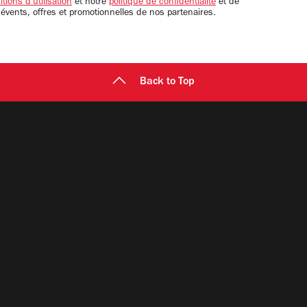
tions d'utilisation
et notre
politique de confidentialité
et de
 évents, offres et promotionnelles de nos partenaires.
Back to Top