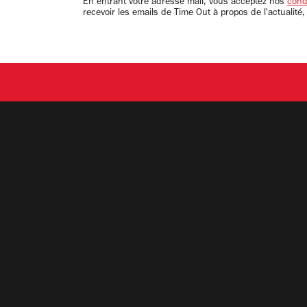
En entrant votre adresse mail, vous acceptez nos
condi
recevoir les emails de Time Out à propos de l'actualité,