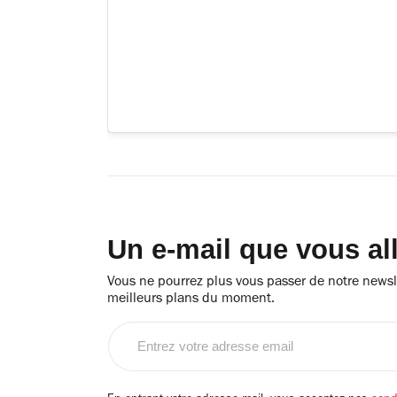
Un e-mail que vous al
Vous ne pourrez plus vous passer de notre newsle
meilleurs plans du moment.
Entrez
votre
adresse
email