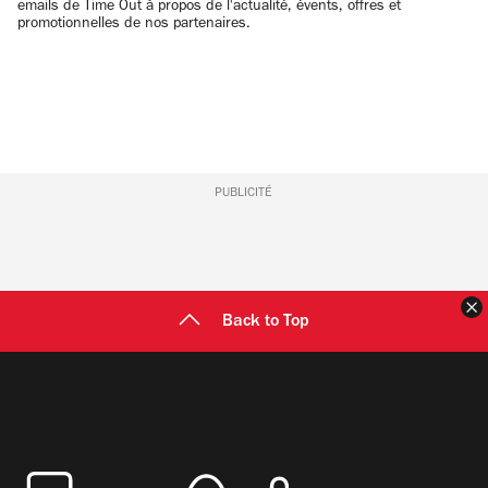
emails de Time Out à propos de l'actualité, évents, offres et
promotionnelles de nos partenaires.
PUBLICITÉ
F
Back to Top