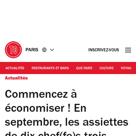
Accéder
Accéder
au
au
contenu
pied
de
page
PARIS
INSCRIVEZ-VOUS
ACTUALITÉS
RESTAURANTS ET BARS
QUE FAIRE
CULTURE
VOYAGE
Actualités
Commencez à
économiser ! En
septembre, les assiettes