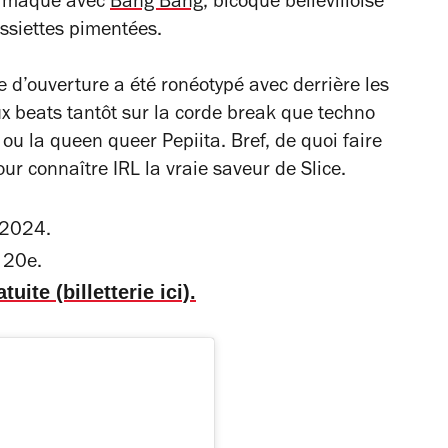
st maqué avec
Bang Bang
, bicoque bellevilloise
ssiettes pimentées.
e d’ouverture a été ronéotypé avec derrière les
x beats tantôt sur la corde break que techno
 ou la queen queer Pepiita. Bref, de quoi faire
ur connaître IRL la vraie saveur de Slice.
t 2024.
 20e.
uite (billetterie ici).