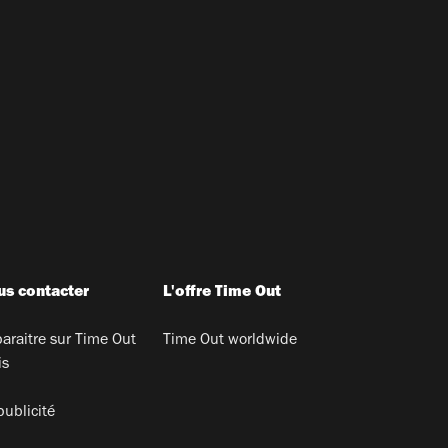
s contacter
L'offre Time Out
araitre sur Time Out
Time Out worldwide
is
publicité