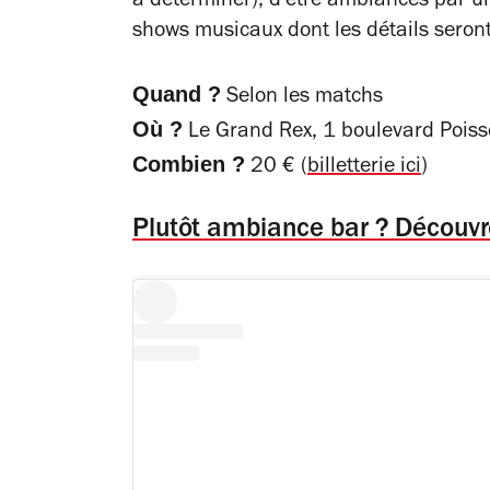
à déterminer), d'être ambiancés par u
shows musicaux dont les détails seront 
Quand ?
Selon les matchs
Où ?
Le Grand Rex, 1 boulevard Poiss
Combien ?
20 € (
billetterie ici
)
Plutôt ambiance bar ? Découvrez