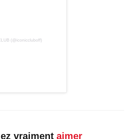
CLUB (@iconiccluboff)
lez vraiment
aimer