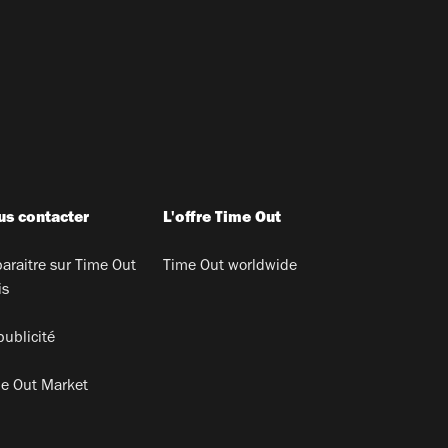
s contacter
L'offre Time Out
araitre sur Time Out
Time Out worldwide
is
publicité
e Out Market