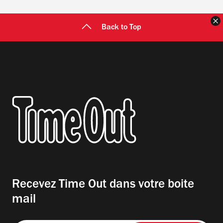
F
Back to Top
Recevez Time Out dans votre boite
mail