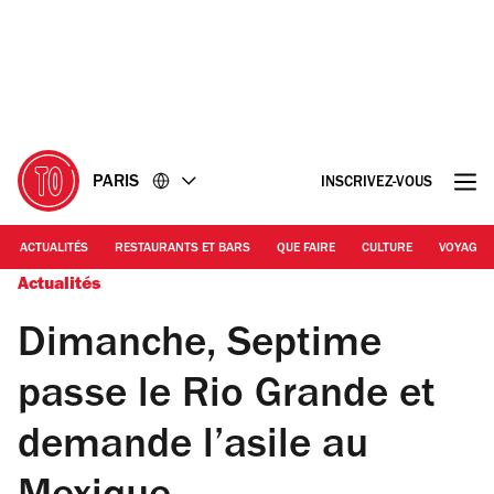
Accéder
Accéder
au
au
contenu
pied
de
page
PARIS
INSCRIVEZ-VOUS
ACTUALITÉS
RESTAURANTS ET BARS
QUE FAIRE
CULTURE
VOYAGE
Actualités
Dimanche, Septime
passe le Rio Grande et
demande l’asile au