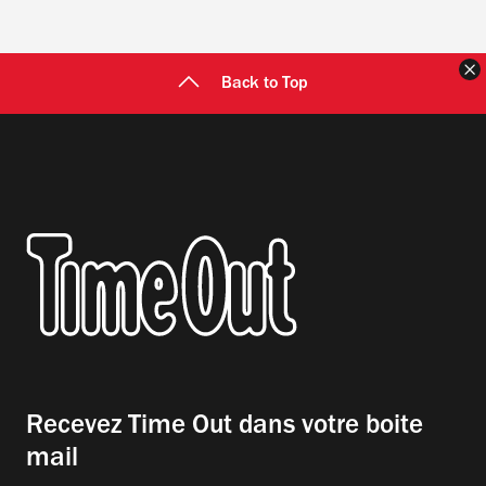
F
Back to Top
Recevez Time Out dans votre boite
mail