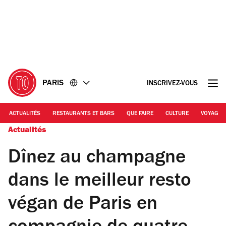
Accéder
Accéder
au
au
contenu
pied
de
page
PARIS
INSCRIVEZ-VOUS
ACTUALITÉS
RESTAURANTS ET BARS
QUE FAIRE
CULTURE
VOYAGE
Actualités
Dînez au champagne
dans le meilleur resto
végan de Paris en