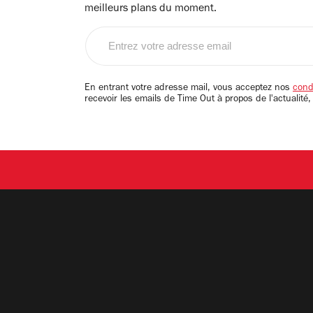
meilleurs plans du moment.
Entrez
votre
adresse
email
En entrant votre adresse mail, vous acceptez nos
condi
recevoir les emails de Time Out à propos de l'actualité,