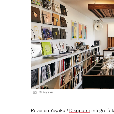
© Yoyaku
Revoilou Yoyaku !
Disquaire
intégré à 