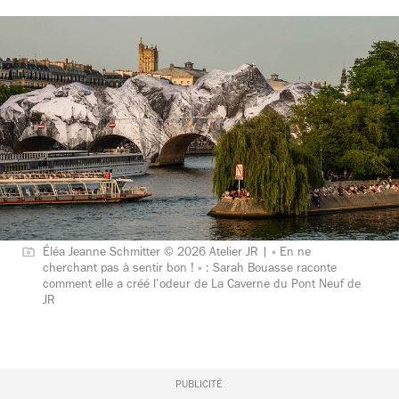
Éléa Jeanne Schmitter © 2026 Atelier JR | « En ne
cherchant pas à sentir bon ! » : Sarah Bouasse raconte
comment elle a créé l’odeur de La Caverne du Pont Neuf de
JR
PUBLICITÉ