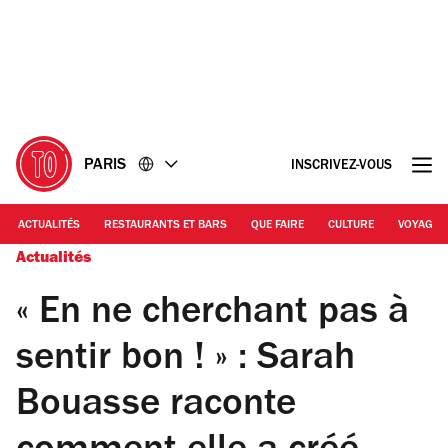
Accéder
Accéder
au
au
contenu
pied
de
page
PARIS
INSCRIVEZ-VOUS
ACTUALITÉS
RESTAURANTS ET BARS
QUE FAIRE
CULTURE
VOYAGE
Actualités
« En ne cherchant pas à
sentir bon ! » : Sarah
Bouasse raconte