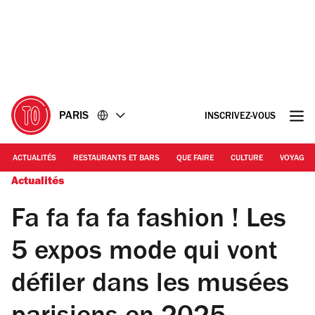
Accéder
Accéder
au
au
contenu
pied
de
page
PARIS
INSCRIVEZ-VOUS
ACTUALITÉS
RESTAURANTS ET BARS
QUE FAIRE
CULTURE
VOYAGE
Actualités
Fa fa fa fa fashion ! Les
5 expos mode qui vont
défiler dans les musées