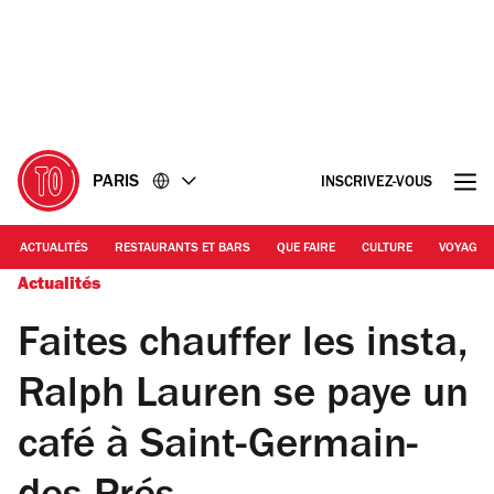
Accéder
Accéder
au
au
contenu
pied
de
page
PARIS
INSCRIVEZ-VOUS
ACTUALITÉS
RESTAURANTS ET BARS
QUE FAIRE
CULTURE
VOYAGE
Actualités
Faites chauffer les insta,
Ralph Lauren se paye un
café à Saint-Germain-