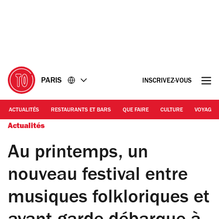
Accéder
Accéder
au
au
contenu
pied
de
page
PARIS
INSCRIVEZ-VOUS
ACTUALITÉS
RESTAURANTS ET BARS
QUE FAIRE
CULTURE
VOYAGE
Actualités
Au printemps, un
nouveau festival entre
musiques folkloriques et