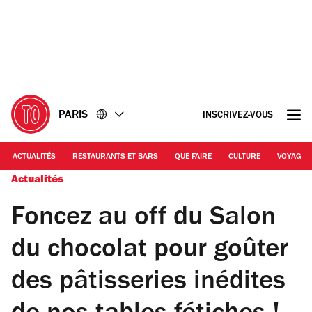
Accéder
Accéder
au
au
contenu
pied
de
page
PARIS
INSCRIVEZ-VOUS
ACTUALITÉS
RESTAURANTS ET BARS
QUE FAIRE
CULTURE
VOYAGE
Actualités
Foncez au off du Salon
du chocolat pour goûter
des pâtisseries inédites