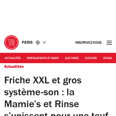
Accéder
Accéder
au
au
contenu
pied
de
page
PARIS
INSCRIVEZ-VOUS
ACTUALITÉS
RESTAURANTS ET BARS
QUE FAIRE
CULTURE
VOYAGE
Actualités
Friche XXL et gros
système-son : la
Mamie’s et Rinse