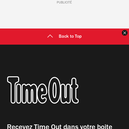
PUBLICITÉ
F
Back to Top
Recevez Time Out dans votre boite