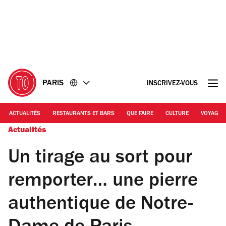
Accéder
Accéder
au
au
contenu
pied
de
page
PARIS
INSCRIVEZ-VOUS
ACTUALITÉS
RESTAURANTS ET BARS
QUE FAIRE
CULTURE
VOYAGE
Actualités
Un tirage au sort pour
remporter… une pierre
authentique de Notre-