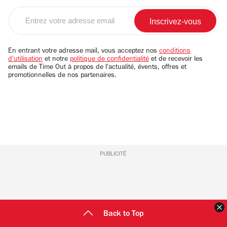
Entrez
votre
adresse
email
En entrant votre adresse mail, vous acceptez nos
conditions
d'utilisation
et notre
politique de confidentialité
et de recevoir les
emails de Time Out à propos de l'actualité, évents, offres et
promotionnelles de nos partenaires.
PUBLICITÉ
F
Back to Top