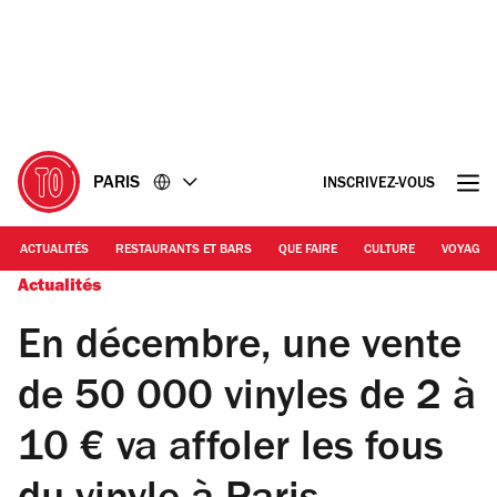
Accéder
Accéder
au
au
contenu
pied
de
page
PARIS
INSCRIVEZ-VOUS
ACTUALITÉS
RESTAURANTS ET BARS
QUE FAIRE
CULTURE
VOYAGE
Actualités
En décembre, une vente
de 50 000 vinyles de 2 à
10 € va affoler les fous