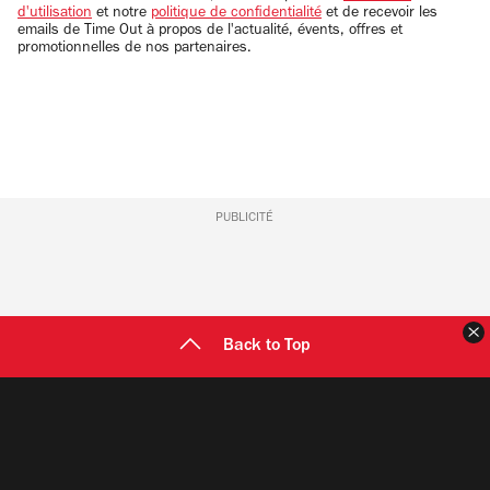
d'utilisation
et notre
politique de confidentialité
et de recevoir les
emails de Time Out à propos de l'actualité, évents, offres et
promotionnelles de nos partenaires.
PUBLICITÉ
F
Back to Top