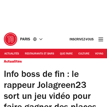
Accéder
Accéder
au
au
contenu
pied
de
page
PARIS
INSCRIVEZ-VOUS
ACTUALITÉS
RESTAURANTS ET BARS
QUE FAIRE
CULTURE
VOYAGE
Actualités
Info boss de fin : le
rappeur Jolagreen23
sort un jeu vidéo pour